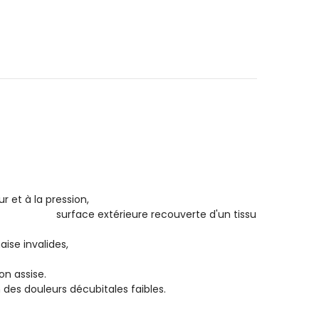
ible à la chaleur et à la pression,
 recouverte d'un tissu
urs doux.
teurs de chaise invalides,
on assise.
 des douleurs décubitales faibles.