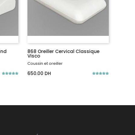
and
868 Oreiller Cervical Classique
868 Ore
Visco
Visco
Coussin et oreiller
Coussin e
650.00 DH
650.00