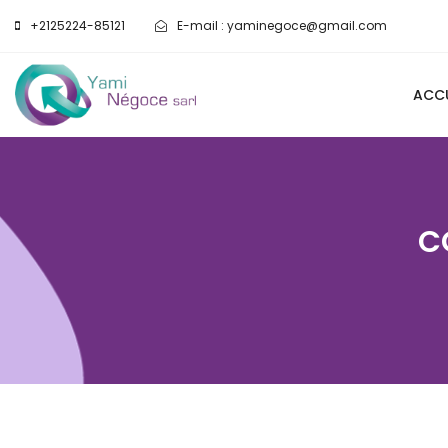
+2125224-85121
E-mail :
yaminegoce@gmail.com
ACCU
C