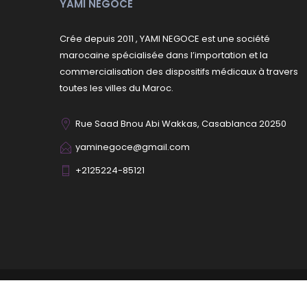
YAMI NÉGOCE
Crée depuis 2011 , YAMI NEGOCE est une société
marocaine spécialisée dans l’importation et la
commercialisation des dispositifs médicaux à travers
toutes les villes du Maroc.
Rue Saad Bnou Abi Wakkas, Casablanca 20250
yaminegoce@gmail.com
+2125224-85121
Copyright
Yami Négoce
All Rights Reserved