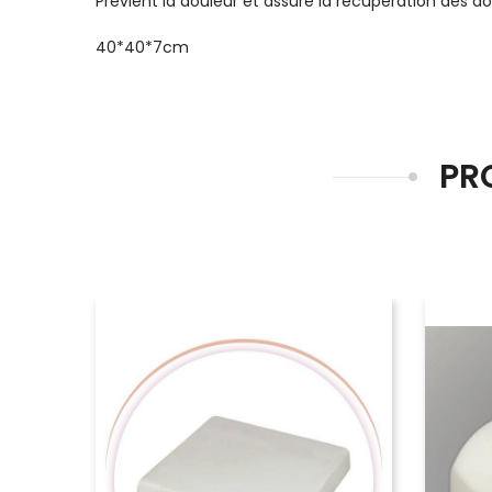
Prévient la douleur et assure la récupération des do
40*40*7cm
PR