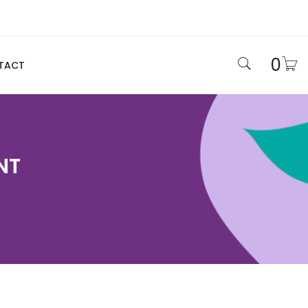
0
TACT
NT