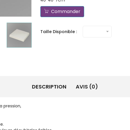
40*40*7cm
Commander
Taille Disponible :
DESCRIPTION
AVIS (0)
e sensible à la chaleur et à 
'un tissu en velours doux. Con
e invalide
e.