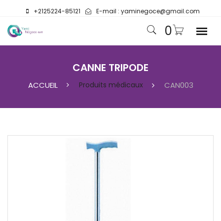
+2125224-85121
E-mail :
yaminegoce@gmail.com
0
CANNE TRIPODE
ACCUEIL
Produits médicaux
CAN003