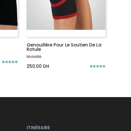
Genouillère Pour Le Soutien De La
Genouil
Rotule
Rotule
Mobilité
Mobilité
250.00 DH
300.00
ITINÉRAIRE