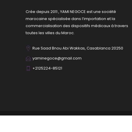
Crée depuis 2011 , YAMI NEGOCE est une société
marocaine spécialisée dans l’importation et la
commercialisation des dispositifs médicaux à travers
toutes les villes du Maroc.
Rue Saad Bnou Abi Wakkas, Casablanca 20250
yaminegoce@gmail.com
+2125224-85121
Copyright
Yami Négoce
All Rights Reserved