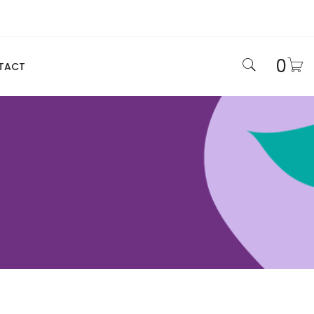
0
TACT