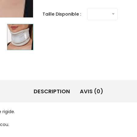
Taille Disponible :
DESCRIPTION
AVIS (0)
ur rachis cervical en plast
e la mobilité. Réglab
t posture naturelle du cou. Stabilis