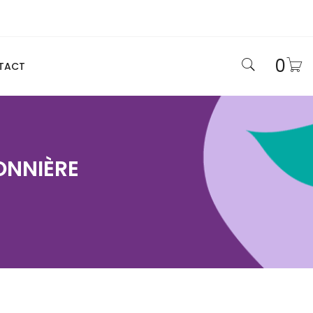
0
TACT
ONNIÈRE