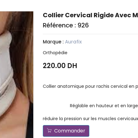
Collier Cervical Rigide Avec 
Référence : 926
Marque :
Aurafix
Orthopédie
220.00 DH
Collier anatomique pour rac
appui mentonnier
Réglable en hauteur et en largeur pa
Stabilise 
réduire la pression sur les muscles cervicaux
Commander