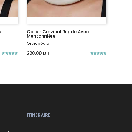
s
Collier Cervical Rigide Avec
Collier
Mentonnière
Orthopé
Orthopédie
320.00
220.00 DH
ITINÉRAIRE