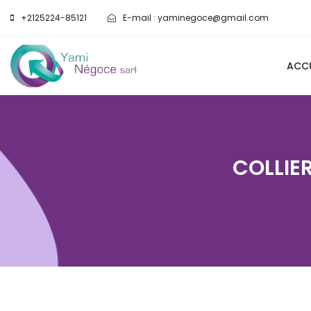
+2125224-85121
E-mail :
yaminegoce@gmail.com
ACCU
COLLIE