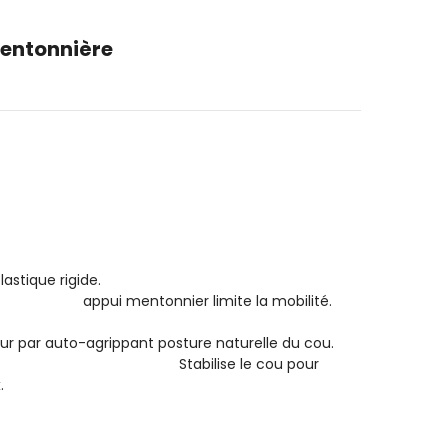
Mentonnière
his cervical en plastique rigide.
 limite la mobilité.
r auto-agrippant posture naturelle du cou.
le cou pour
.