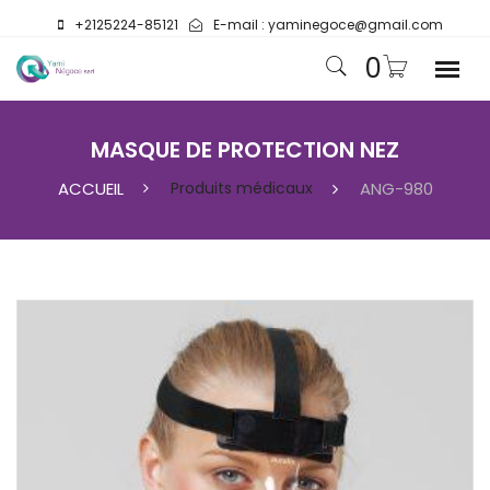
+2125224-85121
E-mail :
yaminegoce@gmail.com
0
MASQUE DE PROTECTION NEZ
ACCUEIL
Produits médicaux
ANG-980