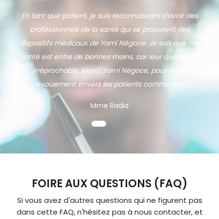
En tant que patient, je suis reconnaissant d'avoir des
professionnels de la santé qui se procurent des
dispositifs médicaux de Yami Négoce. Je sais que ma
santé est entre de bonnes mains, car leur qualité est
irréprochable. Merci, Yami Négoce, pour votre
dévouement envers les patients comme moi."
Mme Radia
FOIRE AUX QUESTIONS (FAQ)
Si vous avez d'autres questions qui ne figurent pas
dans cette FAQ, n'hésitez pas à nous contacter, et