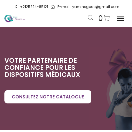
+2125224-85121
E-mail :
yaminegoce@gmail.com
0
VOTRE PARTENAIRE DE
VOTRE PARTENAIRE DE
VOTRE PARTENAIRE DE
CONFIANCE POUR LES
CONFIANCE POUR LES
CONFIANCE POUR LES
DISPOSITIFS MÉDICAUX
DISPOSITIFS MÉDICAUX
DISPOSITIFS MÉDICAUX
Fournitures équipements médicaux
CONSULTEZ NOTRE CATALOGUE
CONSULTEZ NOTRE CATALOGUE
CONSULTEZ NOTRE CATALOGUE